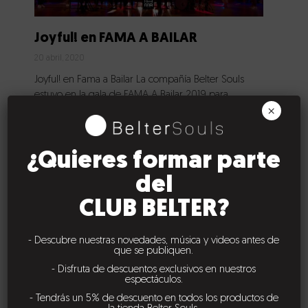
Joyful! en FAMA A BAILAR
20 abril, 2020
Joyful! en Fama a Bailar La compañía Belter Souls
estuvo en la gala de FAMA A Bailar 2019 para
×
presentarnos su espectáculo Joyful! con la
¿Quieres formar parte
del
CLUB BELTER?
- Descubre nuestras novedades, música y videos antes de
que se publiquen.
- Disfruta de descuentos exclusivos en nuestros
espectáculos.
- Tendrás un 5% de descuento en todos los productos de