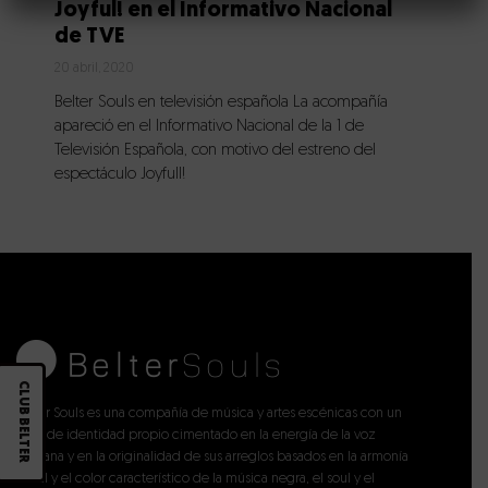
Joyful! en el Informativo Nacional
de TVE
20 abril, 2020
Belter Souls en televisión española La acompañía
apareció en el Informativo Nacional de la 1 de
Televisión Española, con motivo del estreno del
espectáculo Joyfull!
CLUB BELTER
Belter Souls es una compañía de música y artes escénicas con un
sello de identidad propio cimentado en la energía de la voz
humana y en la originalidad de sus arreglos basados en la armonía
vocal y el color característico de la música negra, el soul y el